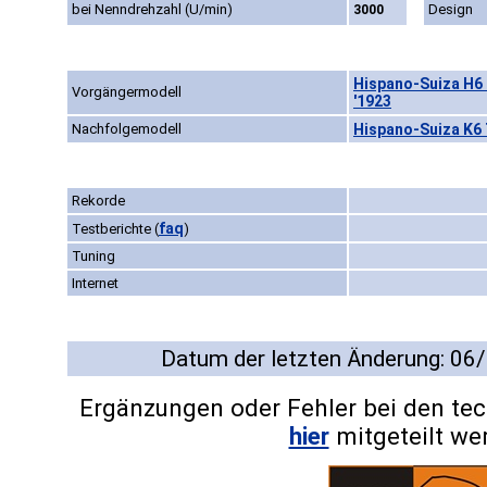
bei Nenndrehzahl (U/min)
Design
3000
Hispano-Suiza H6 B
Vorgängermodell
'1923
Nachfolgemodell
Hispano-Suiza K6 
Rekorde
faq
Testberichte
(
)
Tuning
Internet
Datum der letzten Änderung: 06
Ergänzungen oder Fehler bei den te
hier
mitgeteilt we