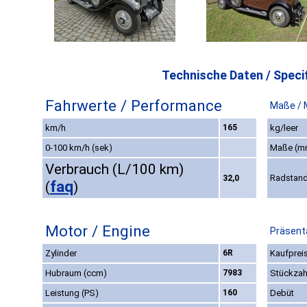
Technische Daten / Specif
Fahrwerte / Performance
Maße / 
km/h
165
kg/leer
0-100 km/h (sek)
Maße (m
Verbrauch (L/100 km)
Radstan
32,0
faq
(
)
Motor / Engine
Präsenta
Zylinder
6R
Kaufpreis
Hubraum (ccm)
7983
Stückzah
Leistung (PS)
160
Debüt