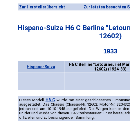
Zur Herstellerübersicht
Zur letzten besuchten S
Hispano-Suiza H6 C Berline "Letou
12602)
1933
H6 C Berline "Letourneur et Ma
Hispano-Suiza
12602) (1924-33)
H6 C
Dieses Modell
wurde mit einer geschlossenen Limousine
ausgestattet. Das Chassis (Chassis-Nr. 12602; Motor-Nr. 32043
jedoch erst am 10.10.1948 ausgeliefert. Der Wagen kam in den
Bruder und wurde von diesen 1977 teilrestauriert. Er ist heute jed
offiziellen und zu besichtigenden Sammlung.