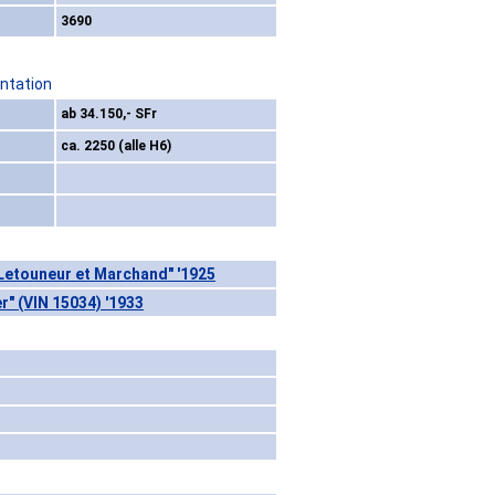
3690
ntation
ab 34.150,- SFr
ca. 2250 (alle H6)
Letouneur et Marchand" '1925
r" (VIN 15034) '1933