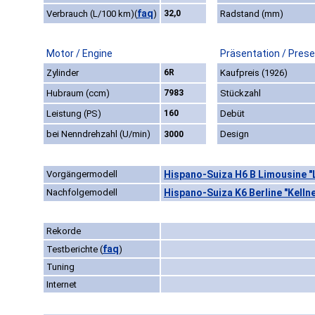
faq
Verbrauch (L/100 km)
(
)
32,0
Radstand (mm)
Motor / Engine
Präsentation / Prese
Zylinder
6R
Kaufpreis (1926)
Hubraum (ccm)
7983
Stückzahl
Leistung (PS)
160
Debüt
bei Nenndrehzahl (U/min)
Design
3000
Vorgängermodell
Hispano-Suiza H6 B Limousine "
Nachfolgemodell
Hispano-Suiza K6 Berline "Kellne
Rekorde
faq
Testberichte
(
)
Tuning
Internet