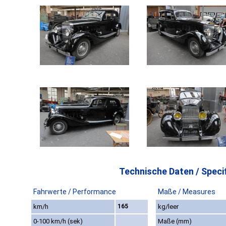
Technische Daten / Specif
Fahrwerte / Performance
Maße / Measures
km/h
165
kg/leer
0-100 km/h (sek)
Maße (mm)