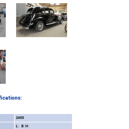
ications:
2400
L: B: H: