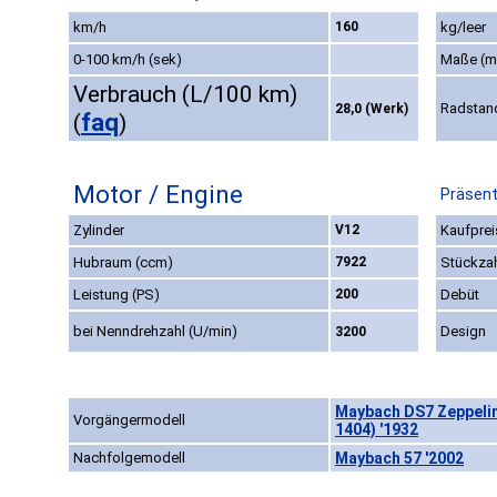
km/h
160
kg/leer
0-100 km/h (sek)
Maße (
Verbrauch (L/100 km)
Radstan
28,0 (Werk)
faq
(
)
Motor / Engine
Präsent
Zylinder
V12
Kaufprei
Hubraum (ccm)
7922
Stückza
Leistung (PS)
200
Debüt
bei Nenndrehzahl (U/min)
Design
3200
Maybach DS7 Zeppelin 
Vorgängermodell
1404) '1932
Nachfolgemodell
Maybach 57 '2002