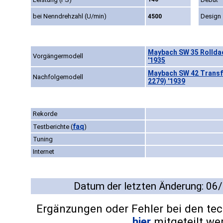
bei Nenndrehzahl (U/min)
Design
4500
Maybach SW 35 Rolldac
Vorgängermodell
'1935
Maybach SW 42 Transf
Nachfolgemodell
2279) '1939
Rekorde
faq
Testberichte
(
)
Tuning
Internet
Datum der letzten Änderung: 06
Ergänzungen oder Fehler bei den te
hier
mitgeteilt we