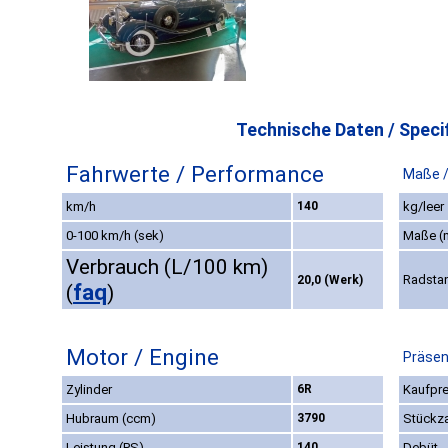
Technische Daten / Specif
Fahrwerte / Performance
Maße 
km/h
140
kg/leer
0-100 km/h (sek)
Maße (
Verbrauch (L/100 km)
Radsta
20,0 (Werk)
faq
(
)
Motor / Engine
Präsen
Zylinder
6R
Kaufpre
Hubraum (ccm)
3790
Stückz
Leistung (PS)
140
Debüt