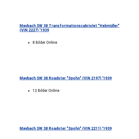
Maybach SW 38 Transformationscabriolet "Hebmüller"
(VIN 2227) '1939
8 Bilder Online
Maybach SW 38 Roadster "Spohn" (VIN 2197) '1939
12 Bilder Online
Maybach SW 38 Roadster "Spohn" (VIN 2211) '1939