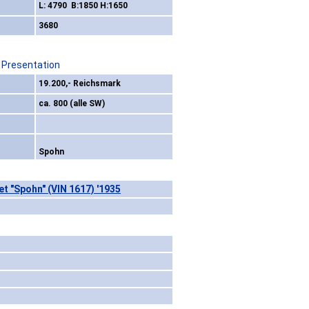
L: 4790 B:1850 H:1650
3680
 Presentation
)
19.200,- Reichsmark
ca. 800 (alle SW)
Spohn
t "Spohn" (VIN 1617) '1935