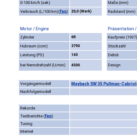
0-100 km/h (sek)
Maße (mm)
faq
Verbrauch (L/100 km)
(
)
20,0 (Werk)
Radstand (mm)
Motor / Engine
Präsentation /
Zylinder
6R
Kaufpreis (1937
Hubraum (ccm)
3790
Stückzahl
Leistung (PS)
140
Debüt
bei Nenndrehzahl (U/min)
Design
4500
Vorgängermodell
Maybach SW 35 Pullman-Cabriole
Nachfolgemodell
Rekorde
faq
Testberichte
(
)
Tuning
Internet