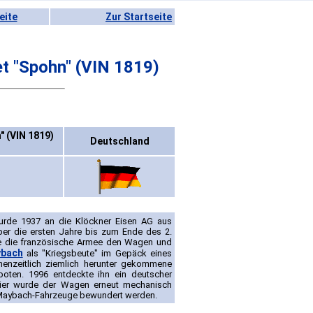
eite
Zur Startseite
t "Spohn" (VIN 1819)
" (VIN 1819)
Deutschland
urde 1937 an die Klöckner Eisen AG aus
Über die ersten Jahre bis zum Ende des 2.
te die französische Armee den Wagen und
bach
als "Kriegsbeute" im Gepäck eines
enzeitlich ziemlich herunter gekommene
boten. 1996 entdeckte ihn ein deutscher
ier wurde der Wagen erneut mechanisch
e Maybach-Fahrzeuge bewundert werden.