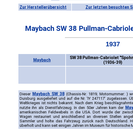
Zur Herstellerübersicht
Zur letzten besuchten S
Maybach SW 38 Pullman-Cabriole
1937
SW 38 Pullman-Cabriolet "Spohn
Maybach
(1936-39)
Maybach SW 38
Dieser
(Chassis-Nr. 1819; Motornummer: ) w
Duisburg ausgeliefert und auf die Nr. 'IY 247117' zugelassen. 
Weltkrieges ist nichts bekannt. Nach dem Krieg beschlagnahm
May
nutzte ihn als Dienstfahrzeug. In den 50er Jahren kam der
amerikanischen Feldwebels in die USA. Dort wurde der zwisch
Wagen restauriert und anschließend an diversen Stellen ange
Sammler und holte das Fahrzeug zurück nach Deutschland. H
überholt und kann seit einigen Jahren im Museum für historisch