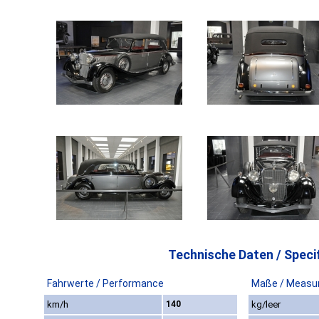
Technische Daten / Specif
Fahrwerte / Performance
Maße / Measu
km/h
140
kg/leer