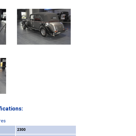
ications:
res
2300