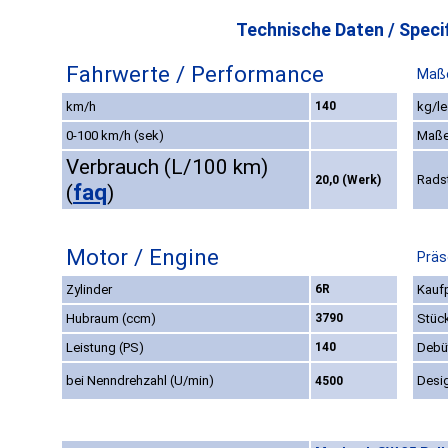
Technische Daten / Specif
Fahrwerte / Performance
Maße
km/h
140
kg/le
0-100 km/h (sek)
Maße
Verbrauch (L/100 km)
Rads
20,0 (Werk)
faq
(
)
Motor / Engine
Präs
Zylinder
6R
Kaufp
Hubraum (ccm)
3790
Stüc
Leistung (PS)
140
Debü
bei Nenndrehzahl (U/min)
Desi
4500