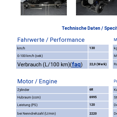
Technische Daten / Specif
Fahrwerte / Performance
M
km/h
130
kg
0-100 km/h (sek)
M
faq
Verbrauch (L/100 km)
(
)
R
22,0 (Werk)
Motor / Engine
P
Zylinder
6R
Ka
Hubraum (ccm)
6995
S
Leistung (PS)
120
D
bei Nenndrehzahl (U/min)
D
2220