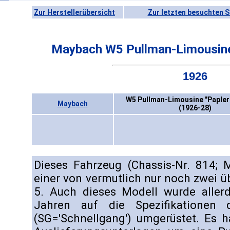
Zur Herstellerübersicht
Zur letzten besuchten S
Maybach W5 Pullman-Limousine 
1926
W5 Pullman-Limousine "Papler"
Maybach
(1926-28)
Dieses Fahrzeug (Chassis-Nr. 814; 
einer von vermutlich nur noch zwei
5. Auch dieses Modell wurde aller
Jahren auf die Spezifikatione
(SG='Schnellgang') umgerüstet. Es h