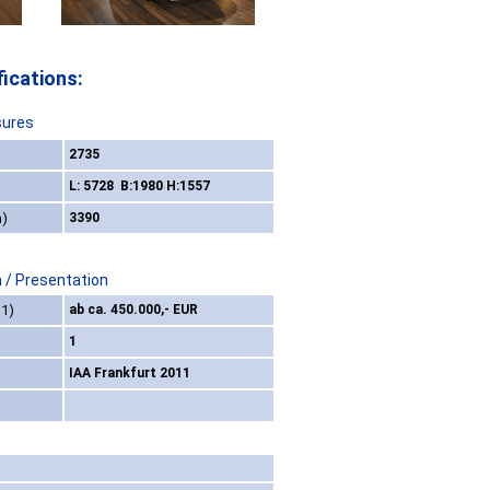
ications:
sures
2735
L: 5728 B:1980 H:1557
m)
3390
 / Presentation
11)
ab ca. 450.000,- EUR
1
IAA Frankfurt 2011