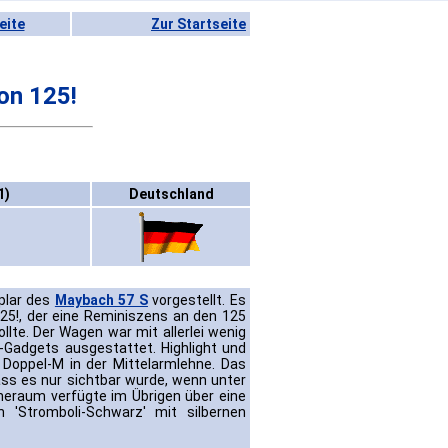
eite
Zur Startseite
on 125!
1)
Deutschland
plar des
Maybach 57 S
vorgestellt. Es
25!, der eine Reminiszens an den 125
lte. Der Wagen war mit allerlei wenig
-Gadgets ausgestattet. Highlight und
s Doppel-M in der Mittelarmlehne. Das
ass es nur sichtbar wurde, wenn unter
Inneraum verfügte im Übrigen über eine
 'Stromboli-Schwarz' mit silbernen