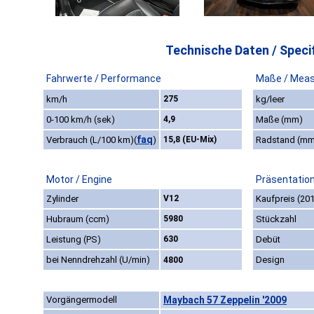
Technische Daten / Specif
Fahrwerte / Performance
Maße / Mea
km/h
275
kg/leer
0-100 km/h (sek)
4,9
Maße (mm)
faq
Verbrauch (L/100 km)
(
)
15,8 (EU-Mix)
Radstand (m
Motor / Engine
Präsentation
Zylinder
V12
Kaufpreis (20
Hubraum (ccm)
5980
Stückzahl
Leistung (PS)
630
Debüt
bei Nenndrehzahl (U/min)
Design
4800
Vorgängermodell
Maybach 57 Zeppelin '2009