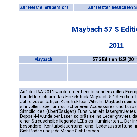
Zur Herstellerübersicht
Zur letzten besuchten S
Maybach 57 S Editi
2011
Maybach
57 S Edition 125! (201
Auf der IAA 2011 wurde erneut ein besonders edles Exem
handelte sich um das Einzelstück Maybach 57 S Edition 1
Jahre zuvor tätigen Konstrukteur Wilhelm Maybach sein sol
sinnvollen, aber um so schöneren Accessoires und Luxus
Sinnbild des (überfüssigen) Tuns war ein lasergravierte
Doppel-M wurde per Laser so präzise ins Leder graviert, d
einer Streuscheibe liegende LEDs es illuminierten ... Der 
besondere Konturbeleuchtung eine Lederausstattung in
Sichtfäden und jede Menge Sichtcarbon.