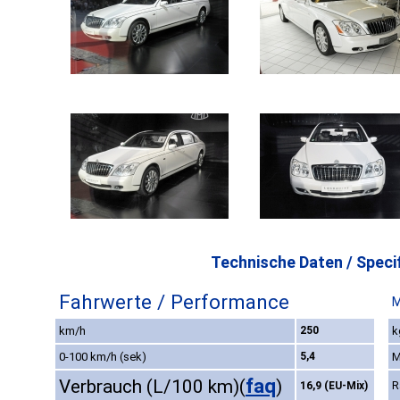
Technische Daten / Specif
Fahrwerte / Performance
M
km/h
250
k
0-100 km/h (sek)
5,4
M
faq
Verbrauch (L/100 km)
(
)
R
16,9 (EU-Mix)