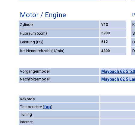
Motor / Engine
P
Zylinder
V12
K
Hubraum (ccm)
5980
S
Leistung (PS)
612
D
bei Nenndrehzahl (U/min)
D
4800
Vorgängermodell
Maybach 62 S '2
Nachfolgemodell
Maybach 62 S La
Rekorde
faq
Testberichte
(
)
Tuning
Internet