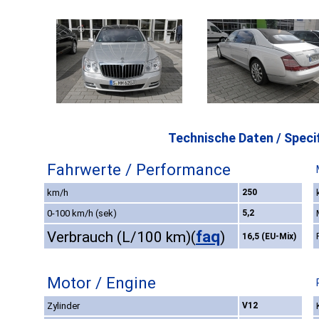
Technische Daten / Specif
Fahrwerte / Performance
km/h
250
0-100 km/h (sek)
5,2
faq
Verbrauch (L/100 km)
(
)
16,5 (EU-Mix)
Motor / Engine
Zylinder
V12