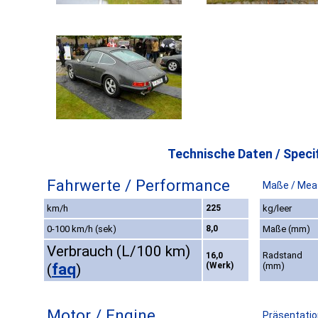
Technische Daten / Specif
Fahrwerte / Performance
Maße / Mea
km/h
225
kg/leer
0-100 km/h (sek)
8,0
Maße (mm)
Verbrauch (L/100 km)
Radstand
16,0
faq
(Werk)
(mm)
(
)
Motor / Engine
Präsentatio