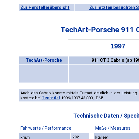
Zur Herstellerübersicht
Zur letzten besuchten S
TechArt-Porsche 911 C
1997
TechArt
-
Porsche
911 CT 3 Cabrio (ab 19
Auch das Cabrio konnte mittels Turmat deutlich in der Leistung 
Tech-Art
kostete bei
1996/1997 43.800,- DM!
Technische Daten / Specif
Fahrwerte / Performance
Maße / Measures
km/h
282
kg/leer