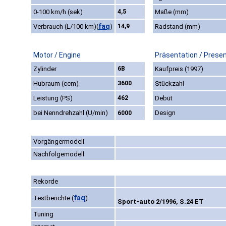
0-100 km/h (sek)
4,5
Maße (mm)
faq
Verbrauch (L/100 km)
(
)
14,9
Radstand (mm)
Motor / Engine
Präsentation / Prese
Zylinder
6B
Kaufpreis (1997)
Hubraum (ccm)
3600
Stückzahl
Leistung (PS)
462
Debüt
bei Nenndrehzahl (U/min)
Design
6000
Vorgängermodell
Nachfolgemodell
Rekorde
faq
Testberichte
(
)
Sport-auto 2/1996, S.24 ET
Tuning