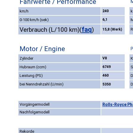
Fahrwerte / Performance
M
km/h
240
k
0-100 km/h (sek)
6,1
M
faq
Verbrauch (L/100 km)
(
)
R
15,8 (Werk)
Motor / Engine
P
Zylinder
V8
K
Hubraum (ccm)
6749
S
Leistung (PS)
460
D
bei Nenndrehzahl (U/min)
D
5350
Vorgängermodell
Rolls-Royce P
Nachfolgemodell
Rekorde