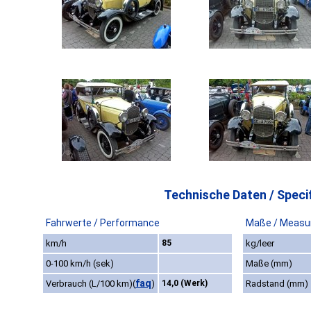
Technische Daten / Specif
Fahrwerte / Performance
Maße / Measu
km/h
85
kg/leer
0-100 km/h (sek)
Maße (mm)
faq
Verbrauch (L/100 km)
(
)
14,0 (Werk)
Radstand (mm)