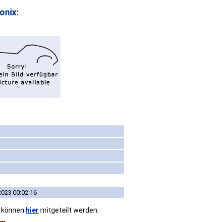
onix:
2023 00:02:16
n können
hier
mitgeteilt werden.