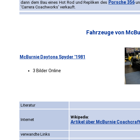
Porsche 356
dann dem Bau eines Hot Rod und Repliken des
u
'Carrera Coachworks' verkauft.
Fahrzeuge von McBu
McBurnie Daytona Spyder '1981
3 Bilder Online
Literatur
Wikipedia:
Internet
Artikel über McBurnie Coachcraft
verwandte Links