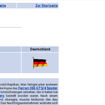
eite
Zur Startseite
Deutschland
mobil-Repliken. Man fertigte unter anderem
Ferrari 365 GTS/4 Spyder
gute Kopie des
hromstoßstangen versehen, die in Italien bei
ers
bestellt worden waren. Nach einem
und obsiegte, musste McBurnie den Bau
s. Das Nachfolgeunternehmen widmete sich