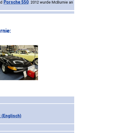
Porsche 550
nd
. 2012 wurde McBurnie an
rnie:
 (Englisch)