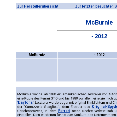
Zur Herstellerübersicht
Zur letzten besuchten S
McBurnie
- 2012
McBurnie
- 2012
McBurnie war ca. ab 1981 ein amerikanischer Hersteller von Auto
eine Kopie des Ferrari GTO und bis 1989 vor allem eine ziemlich 
'Daytona'
. Letzterer wurde sogar mit original Blinklichtern und C
Original-Spyd
der 'Carrozzeria Scaglietti', dem Erbauer des
Ferrari
Gerichtsprozess, in dem
seine Rechte verletzt sah 
einstellen. Dies wiederum führte zum Konkurs des Unternehmen