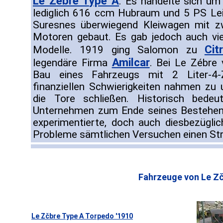
Le Zèbre Type A
. Es handelte sich um 
lediglich 616 ccm Hubraum und 5 PS Lei
Suresnes überwiegend Kleiwagen mit zw
Motoren gebaut. Es gab jedoch auch viers
Cit
Modelle. 1919 ging Salomon zu
Amilcar
legendäre Firma
. Bei Le Zébre
Bau eines Fahrzeugs mit 2 Liter-4-Z
finanziellen Schwierigkeiten nahmen z
die Tore schließen. Historisch bede
Unternehmen zum Ende seines Bestehen
experimentierte, doch auch diesbezüglic
Probleme sämtlichen Versuchen einen Str
Fahrzeuge von Le Zč
Le Zčbre Type A Torpedo '1910