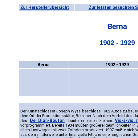
Zur Herstellerübersicht
Zur letzten besuchten S
Berna
1902 - 1929
Berna
1902 - 1929
Der Kunstschlosser Joseph Wyss beschloss 1902 Autos zu bauen. 
dem Ort der Produktionsstätte, Bern, her. Nach dem Vorbild des d
De Dion-Bouton
Vis-à-vis 
des
, baute er einen kleinen
vorprogrammiert. Bereits 1904 mußten größere Räumlichkeiten in 
allem Lastwagen mit zwei Zylindern produziert. 1907 mußte sich
aus dem mittlerweile unter finanzielle Fittiche einer englischen