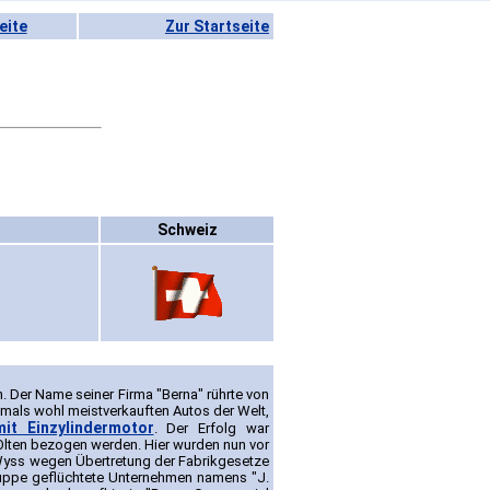
eite
Zur Startseite
Schweiz
Der Name seiner Firma "Berna" rührte von
amals wohl meistverkauften Autos der Welt,
mit Einzylindermotor
. Der Erfolg war
Olten bezogen werden. Hier wurden nun vor
 Wyss wegen Übertretung der Fabrikgesetze
 Gruppe geflüchtete Unternehmen namens "J.