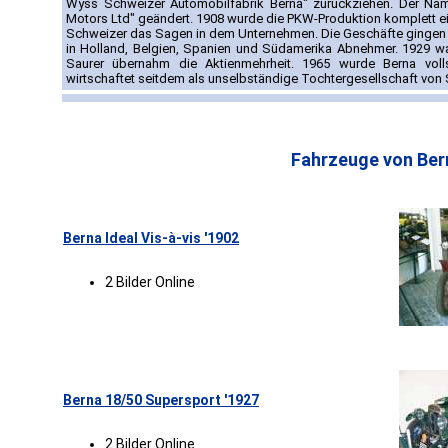
Wyss Schweizer Automobilfabrik Berna" zurückziehen. Der Nam
Motors Ltd" geändert. 1908 wurde die PKW-Produktion komplett ei
Schweizer das Sagen in dem Unternehmen. Die Geschäfte gingen
in Holland, Belgien, Spanien und Südamerika Abnehmer. 1929 w
Saurer übernahm die Aktienmehrheit. 1965 wurde Berna vol
wirtschaftet seitdem als unselbständige Tochtergesellschaft von 
Fahrzeuge von Ber
Berna Ideal Vis-à-vis '1902
2 Bilder Online
Berna 18/50 Supersport '1927
2 Bilder Online