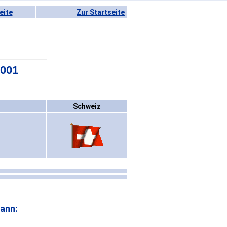
eite
Zur Startseite
2001
Schweiz
ann: