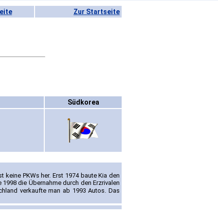
eite
Zur Startseite
Südkorea
st keine PKWs her. Erst 1974 baute Kia den
e 1998 die Übernahme durch den Erzrivalen
tschland verkaufte man ab 1993 Autos. Das