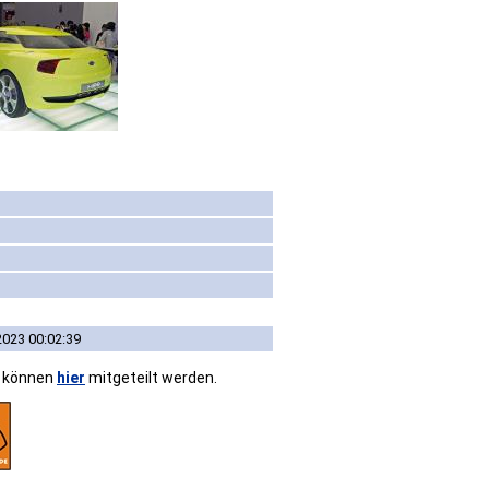
2023 00:02:39
n können
hier
mitgeteilt werden.