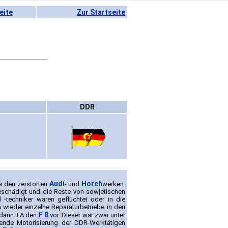
eite
Zur Startseite
DDR
Audi
Horch
s den zerstörten
- und
werken.
schädigt und die Reste von sowjetischen
techniker waren geflüchtet oder in die
 wieder einzelne Reparaturbetriebe in den
F 8
 dann IFA den
vor. Dieser war zwar unter
nde Motorisierung der DDR-Werktätigen