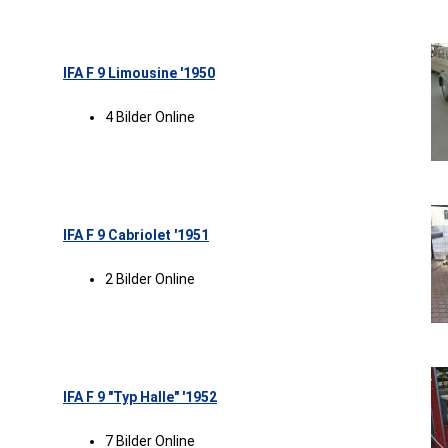
IFA F 9 Limousine '1950
4 Bilder Online
IFA F 9 Cabriolet '1951
2 Bilder Online
IFA F 9 "Typ Halle" '1952
7 Bilder Online