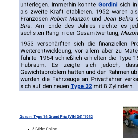
unterlegen. Immerhin konnte
Gordini
sich in
als zweite Kraft etablieren. 1952 waren al
Franzosen
Robert Manzon
und
Jean Behra
s
Bira
. Am Ende des Jahres reichte es je
sechsten Rang in der Gesamtwertung,
Mazo
1953 verschärften sich die finanziellen P
Weiterentwickloung, vor allem aber zu Mater
führte. 1954 schließlich erhielten die Type 
Hubraum. Es zeigte sich jedoch, das
Gewichtsproblem hatten und den Rahmen übe
wurden die Fahrzeuge an Privatfahrer verk
sich auf den neuen
Type 32
mit 8 Zylindern.
Gordini Type 16 Grand Prix (VIN 34) '1952
5 Bilder Online