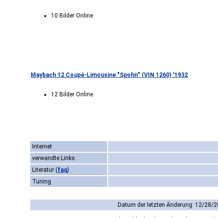
10 Bilder Online
Maybach 12 Coupé-Limousine "Spohn" (VIN 1260) '1932
12 Bilder Online
Internet
verwandte Links
Literatur
(
faq
)
Tuning
Datum der letzten Änderung: 12/28/2