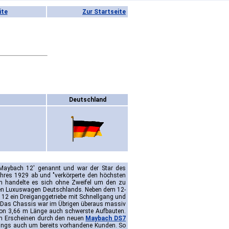
ite
Zur Startseite
Deutschland
'Maybach 12' genannt und war der Star des
hres 1929 ab und "verkörperte den höchsten
ch handelte es sich ohne Zweifel um den zu
lten Luxuswagen Deutschlands. Neben dem 12-
h 12 ein Dreiganggetriebe mit Schnellgang und
. Das Chassis war im Übrigen überaus massiv
von 3,66 m Länge auch schwerste Aufbauten.
em Erscheinen durch den neuen
Maybach DS7
dings auch um bereits vorhandene Kunden. So