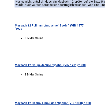
war es nicht unüblich, dass ein Maybach 12 später auf die Spezifik
wurde. Auch wurden Karosserien nachträglich verändert, was eine Ei
Maybach 12 Pullman-Limousine "Spohn" (VIN 1277)
'1929
3 Bilder Online
Maybach 12 Coupé de Ville "Spohn" (VIN 1281) '1930
8 Bilder Online
Maybach 12 Cabrio-Limousine "Spohn" (VIN 1350) '1930