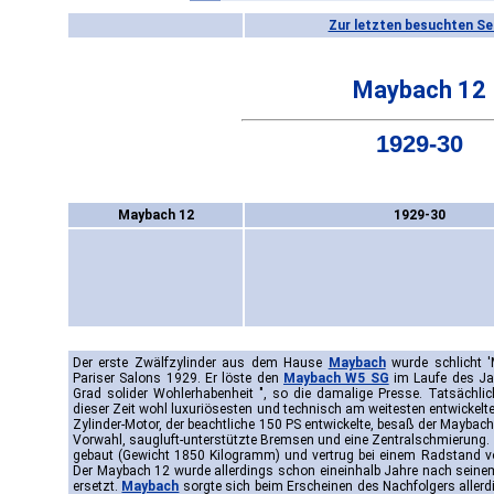
Zur letzten besuchten Se
Maybach 12
1929-30
Maybach 12
1929-30
Der erste Zwälfzylinder aus dem Hause
Maybach
wurde schlicht 
Pariser Salons 1929. Er löste den
Maybach W5 SG
im Laufe des Ja
Grad solider Wohlerhabenheit ", so die damalige Presse. Tatsächli
dieser Zeit wohl luxuriösesten und technisch am weitesten entwicke
Zylinder-Motor, der beachtliche 150 PS entwickelte, besaß der Maybac
Vorwahl, saugluft-unterstützte Bremsen und eine Zentralschmierung
gebaut (Gewicht 1850 Kilogramm) und vertrug bei einem Radstand 
Der Maybach 12 wurde allerdings schon eineinhalb Jahre nach sein
ersetzt.
Maybach
sorgte sich beim Erscheinen des Nachfolgers aller