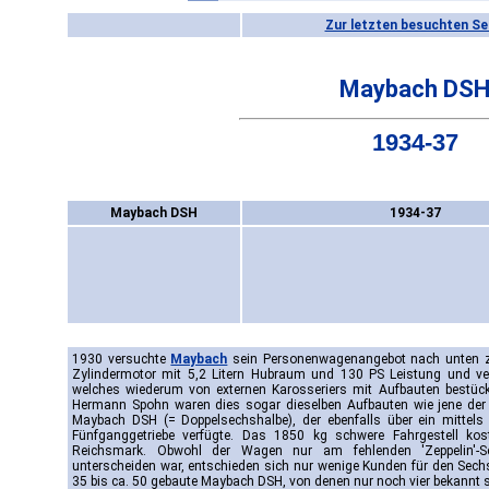
Zur letzten besuchten Se
Maybach DS
1934-37
Maybach DSH
1934-37
1930 versuchte
Maybach
sein Personenwagenangebot nach unten zu
Zylindermotor mit 5,2 Litern Hubraum und 130 PS Leistung und ver
welches wiederum von externen Karosseriers mit Aufbauten bestückt
Hermann Spohn waren dies sogar dieselben Aufbauten wie jene der 
Maybach DSH (= Doppelsechshalbe), der ebenfalls über ein mittels 
Fünfganggetriebe verfügte. Das 1850 kg schwere Fahrgestell kos
Reichsmark. Obwohl der Wagen nur am fehlenden 'Zeppelin'-S
unterscheiden war, entschieden sich nur wenige Kunden für den Sech
35 bis ca. 50 gebaute Maybach DSH, von denen nur noch vier bekannt s