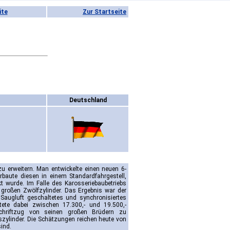
ite
Zur Startseite
H
Deutschland
 erweitern. Man entwickelte einen neuen 6-
baute diesen in einem Standardfahrgestell,
 wurde. Im Falle des Karosseriebaubetriebs
großen Zwölfzylinder. Das Ergebnis war der
Saugluft geschaltetes und synchronisiertes
tete dabei zwischen 17.300,- und 19.500,-
chriftzug von seinen großen Brüdern zu
szylinder. Die Schätzungen reichen heute von
ind.