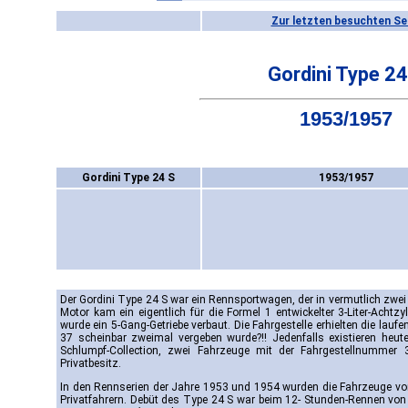
Zur letzten besuchten Se
Gordini Type 24
1953/1957
Gordini Type 24 S
1953/1957
Der Gordini Type 24 S war ein Rennsportwagen, der in vermutlich zwei
Motor kam ein eigentlich für die Formel 1 entwickelter 3-Liter-Achtz
wurde ein 5-Gang-Getriebe verbaut. Die Fahrgestelle erhielten die l
37 scheinbar zweimal vergeben wurde?!! Jedenfalls existieren heute
Schlumpf-Collection, zwei Fahrzeuge mit der Fahrgestellnummer
Privatbesitz.
In den Rennserien der Jahre 1953 und 1954 wurden die Fahrzeuge v
Privatfahrern. Debüt des Type 24 S war beim 12- Stunden-Rennen von