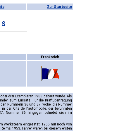
ite
Zur Startseite
 S
Frankreich
 oder drei Exemplaren 1953 gebaut wurde. Als
ylinder zum Einsatz. Für die Kraftübertragung
aufenden Nummern 36 und 37, wobei die Nummer
 in der Cité de l'automobile, der berühmten
 37. Nummer 36 hingegen befindet sich im
om Werksteam eingesetzt, 1955 nur noch von
 Reims 1953. Fahrer waren bei diesem ersten