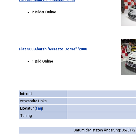
Fiat 500 Abarth Esseesse '2008
2 Bilder Online
Fiat 500 Abarth "Assetto Corse" '2008
1 Bild Online
Internet
verwandte Links
Literatur
(
faq
)
Tuning
Datum der letzten Änderung: 05/31/2