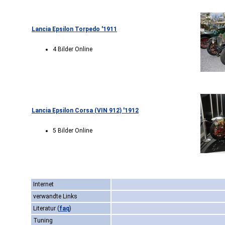
Lancia Epsilon Torpedo '1911
4 Bilder Online
Lancia Epsilon Corsa (VIN 912) '1912
5 Bilder Online
Internet
verwandte Links
Literatur
(
faq
)
Tuning