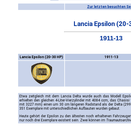
Zur letzten besuchten Se
Lancia Epsilon (20-
1911-13
Lancia Epsilon (20-30 HP)
1911-13
Etwa zeitgleich mit dem Lancia Delta wurde auch das Modell Epsilo
erhielten den gleichen 4-Liter-Vierzylinder mit 4084 ccm, das Chasisi
mit 3227 mm) einen um 30 cm längeren Radstand als der Delta (2997
351 Exemplare mit unterschiedlichen Aufbauten wurden gebaut.
Heute gehört der Epsilon zu den ältesten noch erhaltenen Fahrzeugen
nur noch drei Exemplare existent sein. Zwei können im
Traumautoarchi