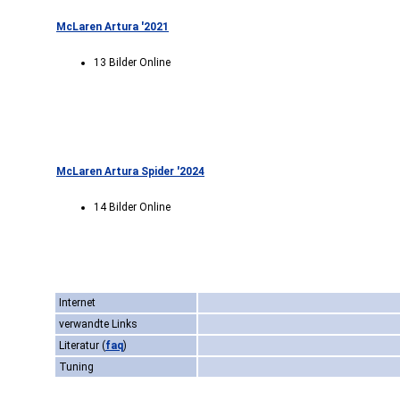
McLaren Artura '2021
13 Bilder Online
McLaren Artura Spider '2024
14 Bilder Online
Internet
verwandte Links
Literatur
(
faq
)
Tuning