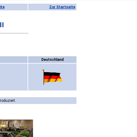
ite
Zur Startseite
II
Deutschland
roduziert.