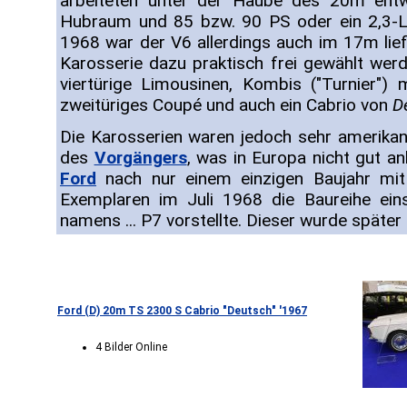
arbeiteten unter der Haube des 20m entw
Hubraum und 85 bzw. 90 PS oder ein 2,3-L
1968 war der V6 allerdings auch im 17m lief
Karosserie dazu praktisch frei gewählt wer
viertürige Limousinen, Kombis ("Turnier") 
zweitüriges Coupé und auch ein Cabrio von
D
Die Karosserien waren jedoch sehr amerikan
des
Vorgängers
, was in Europa nicht gut a
Ford
nach nur einem einzigen Baujahr mit 
Exemplaren im Juli 1968 die Baureihe eins
namens ... P7 vorstellte. Dieser wurde später 
Ford (D) 20m TS 2300 S Cabrio "Deutsch" '1967
4 Bilder Online