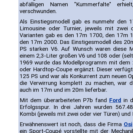
abfälligen Namen "Kummerfalte" erhi
verschwunden.
Als Einstiegsmodell gab es nunmehr den 
Limousine oder Turnier, jeweils mit zwei 
Varianten gab es den 17m 1700, den 17m 
den 17m 2000. Das Einstigesmodell des 20
PS starken V6. Auf Wunsch waren diese M
einem 2,3-Liter großen V6 und 108 oder (selte
1969 wurde das Modellprogramm mit dem 26
oder Hardtop-Coupe ergänzt. Dieser verfügte
125 PS und war als Konkurrent zum neuen 
die Verwirrung komplett zu machen, war d
auch im 17m und im 20m lieferbar.
Mit dem überarbeiteten P7b fand
Ford
in d
Erfolgsspur. In drei Jahren wurden 567.4
Kombi (jeweils mit zwei oder vier Türen) un
Erwähnenswert ist noch, dass die Firma
Osi
ein Sport-Coupé vorstellte mit der Mecha