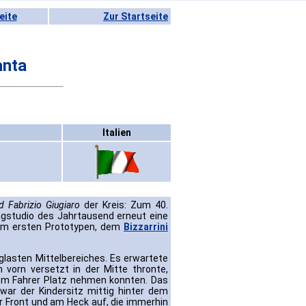
eite
Zur Startseite
anta
Italien
d Fabrizio Giugiaro
der Kreis: Zum 40.
gstudio des Jahrtausend erneut eine
eim ersten Prototypen, dem
Bizzarrini
glasten Mittelbereiches. Es erwartete
h vorn versetzt in der Mitte thronte,
em Fahrer Platz nehmen konnten. Das
war der Kindersitz mittig hinter dem
er Front und am Heck auf, die immerhin