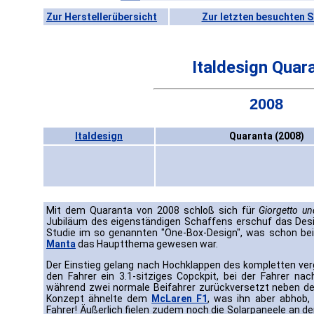
Zur Herstellerübersicht
Zur letzten besuchten S
Italdesign Quar
2008
Italdesign
Quaranta (2008)
Mit dem Quaranta von 2008 schloß sich für
Giorgetto un
Jubiläum des eigenständigen Schaffens erschuf das Desi
Studie im so genannten "One-Box-Design", was schon b
Manta
das Hauptthema gewesen war.
Der Einstieg gelang nach Hochklappen des kompletten ver
den Fahrer ein 3.1-sitziges Copckpit, bei der Fahrer nac
während zwei normale Beifahrer zurückversetzt neben d
Konzept ähnelte dem
McLaren F1
, was ihn aber abhob, 
Fahrer! Äußerlich fielen zudem noch die Solarpaneele an d