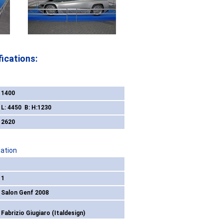
ications:
1400
L: 4450 B: H:1230
2620
tation
1
Salon Genf 2008
Fabrizio Giugiaro (Italdesign)