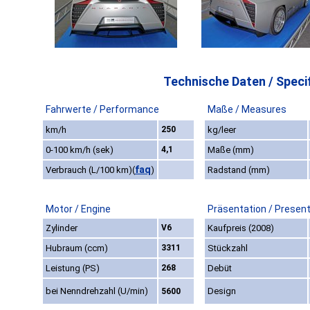
Technische Daten / Specif
Fahrwerte / Performance
Maße / Measures
km/h
250
kg/leer
0-100 km/h (sek)
4,1
Maße (mm)
faq
Verbrauch (L/100 km)
(
)
Radstand (mm)
Motor / Engine
Präsentation / Presen
Zylinder
V6
Kaufpreis (2008)
Hubraum (ccm)
3311
Stückzahl
Leistung (PS)
268
Debüt
bei Nenndrehzahl (U/min)
Design
5600