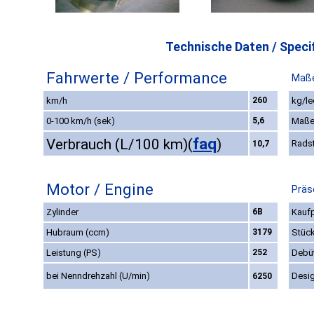
Technische Daten / Specif
Fahrwerte / Performance
Maße
km/h
260
kg/le
0-100 km/h (sek)
5,6
Maße
faq
Verbrauch (L/100 km)
(
)
Rads
10,7
Motor / Engine
Präs
Zylinder
6B
Kaufp
Hubraum (ccm)
3179
Stüc
Leistung (PS)
252
Debü
bei Nenndrehzahl (U/min)
Desi
6250