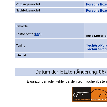
Vorgängermodell
Porsche Boxs
Nachfolgemodell
Porsche Boxs
Rekorde
faq
Testberichte
(
)
Auto Motor Sp
TechArt-Pors
Tuning
TechArt-Pors
Internet
Datum der letzten Änderung: 06
Ergänzungen oder Fehler bei den technischen Date