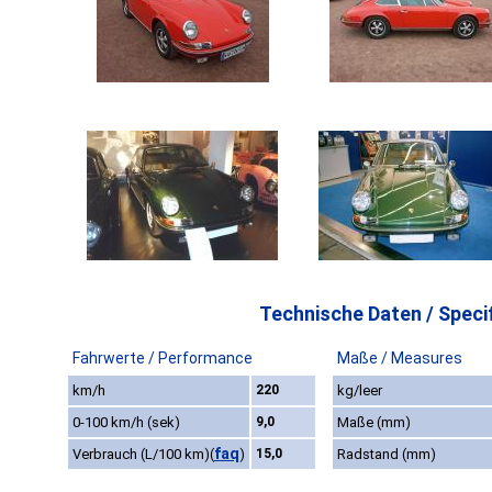
Technische Daten / Specif
Fahrwerte / Performance
Maße / Measures
km/h
220
kg/leer
0-100 km/h (sek)
9,0
Maße (mm)
faq
Verbrauch (L/100 km)
(
)
15,0
Radstand (mm)