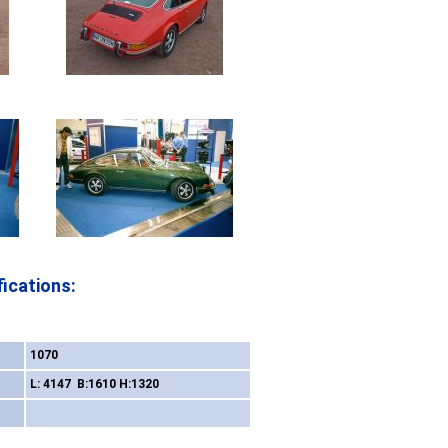
ications:
1070
L: 4147 B:1610 H:1320