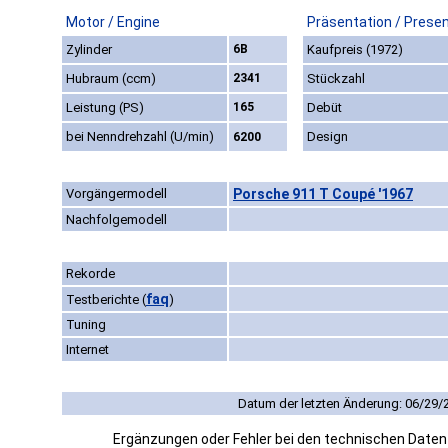
Motor / Engine
Präsentation / Prese
Zylinder
6B
Kaufpreis (1972)
Hubraum (ccm)
2341
Stückzahl
Leistung (PS)
165
Debüt
bei Nenndrehzahl (U/min)
Design
6200
Vorgängermodell
Porsche 911 T Coupé '1967
Nachfolgemodell
Rekorde
faq
Testberichte
(
)
Tuning
Internet
Datum der letzten Änderung: 06/29/
Ergänzungen oder Fehler bei den technischen Date