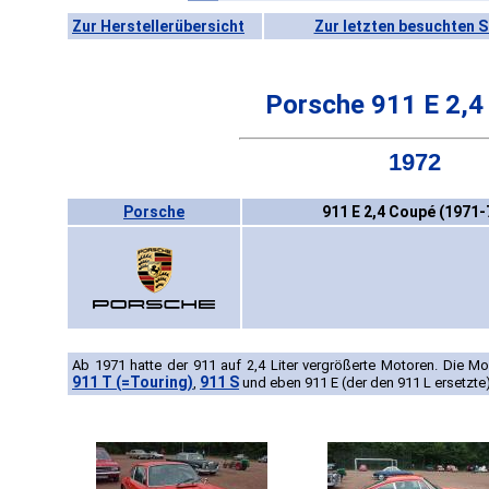
Zur Herstellerübersicht
Zur letzten besuchten S
Porsche 911 E 2,4
1972
Porsche
911 E 2,4 Coupé (1971-
Ab 1971 hatte der 911 auf 2,4 Liter vergrößerte Motoren. Die Mo
911 T (=Touring)
911 S
,
und eben 911 E (der den 911 L ersetzte)