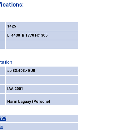
ications:
1425
L: 4430 B:1770 H:1305
tation
ab 83.403,- EUR
IAA 2001
Harm Lagaay (Porsche)
999
05