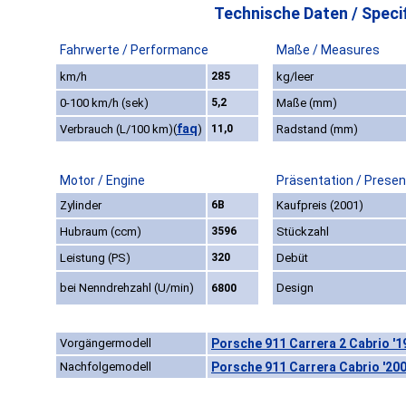
Technische Daten / Specif
Fahrwerte / Performance
Maße / Measures
km/h
285
kg/leer
0-100 km/h (sek)
5,2
Maße (mm)
faq
Verbrauch (L/100 km)
(
)
11,0
Radstand (mm)
Motor / Engine
Präsentation / Presen
Zylinder
6B
Kaufpreis (2001)
Hubraum (ccm)
3596
Stückzahl
Leistung (PS)
320
Debüt
bei Nenndrehzahl (U/min)
Design
6800
Vorgängermodell
Porsche 911 Carrera 2 Cabrio '1
Nachfolgemodell
Porsche 911 Carrera Cabrio '20