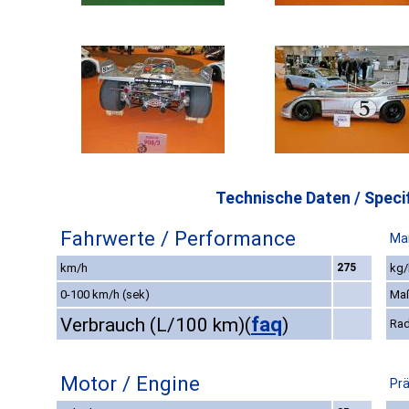
Technische Daten / Specif
Fahrwerte / Performance
Ma
km/h
275
kg/
0-100 km/h (sek)
Ma
faq
Verbrauch (L/100 km)
(
)
Rad
Motor / Engine
Prä