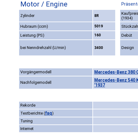
Motor / Engine
Präsenta
Kaufprei
Zylinder
8R
(1934)
Hubraum (ccm)
5019
Stückzah
Leistung (PS)
160
Debüt
bei Nenndrehzahl (U/min)
Design
3400
Vorgängermodell
Mercedes-Benz 380 C
Mercedes-Benz 540 K
Nachfolgemodell
'1937
Rekorde
faq
Testberichte
(
)
Tuning
Internet