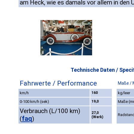
am Heck, wie es damals vor allem in den 
Technische Daten / Specif
Fahrwerte / Performance
Maße / 
km/h
160
kg/leer
0-100 km/h (sek)
19,0
Maße (m
Verbrauch (L/100 km)
27,0
Radstan
faq
(Werk)
(
)