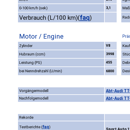
0-100 km/h (sek)
3,1
Maß
faq
Verbrauch (L/100 km)
(
)
Rad
Motor / Engine
Prä
Zylinder
V8
Kauf
Hubraum (ccm)
3998
Stüc
Leistung (PS)
455
Deb
bei Nenndrehzahl (U/min)
Des
6800
Vorgängermodell
Abt-Audi TT
Nachfolgemodell
Abt-Audi TT
Rekorde
faq
Testberichte
(
)
Sport Auto 1