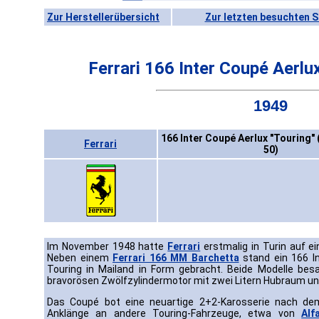
Zur Herstellerübersicht
Zur letzten besuchten S
Ferrari 166 Inter Coupé Aerlu
1949
166 Inter Coupé Aerlux "Touring" 
Ferrari
50)
Im November 1948 hatte
Ferrari
erstmalig in Turin auf ei
Neben einem
Ferrari 166 MM Barchetta
stand ein 166 In
Touring in Mailand in Form gebracht. Beide Modelle bes
bravorösen Zwölfzylindermotor mit zwei Litern Hubraum un
Das Coupé bot eine neuartige 2+2-Karosserie nach dem
Anklänge an andere Touring-Fahrzeuge, etwa von
Al