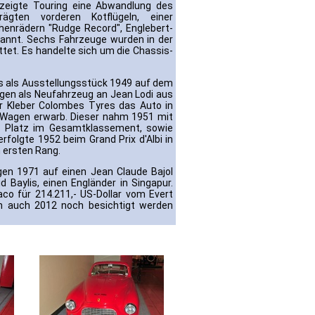
 zeigte Touring eine Abwandlung des
gten vorderen Kotflügeln, einer
chenrädern "Rudge Record", Englebert-
nannt. Sechs Fahrzeuge wurden in der
ttet. Es handelte sich um die Chassis-
as als Ausstellungsstück 1949 auf dem
gen als Neufahrzeug an Jean Lodi aus
ler Kleber Colombes Tyres das Auto in
 Wagen erwarb. Dieser nahm 1951 mit
4. Platz im Gesamtklassement, sowie
erfolgte 1952 beim Grand Prix d'Albi in
n ersten Rang.
agen 1971 auf einen Jean Claude Bajol
 Baylis, einen Engländer in Singapur.
co für 214.211,- US-Dollar vom Evert
 auch 2012 noch besichtigt werden