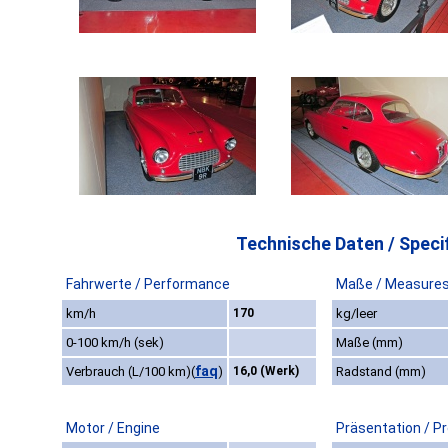
Technische Daten / Specif
Fahrwerte / Performance
Maße / Measure
km/h
170
kg/leer
0-100 km/h (sek)
Maße (mm)
faq
Verbrauch (L/100 km)
(
)
16,0 (Werk)
Radstand (mm)
Motor / Engine
Präsentation / P