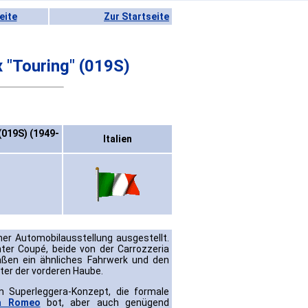
eite
Zur Startseite
x "Touring" (019S)
(019S) (1949-
Italien
ner Automobilausstellung ausgestellt.
ter Coupé, beide von der Carrozzeria
aßen ein ähnliches Fahrwerk und den
ter der vorderen Haube.
 Superleggera-Konzept, die formale
fa Romeo
bot, aber auch genügend