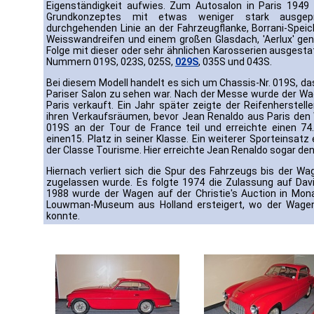
Eigenständigkeit aufwies. Zum Autosalon in Paris 1949
Grundkonzeptes mit etwas weniger stark ausgeprä
durchgehenden Linie an der Fahrzeugflanke, Borrani-Spei
Weisswandreifen und einem großen Glasdach, 'Aerlux' ge
Folge mit dieser oder sehr ähnlichen Karosserien ausgesta
Nummern 019S, 023S, 025S,
029S
, 035S und 043S.
Bei diesem Modell handelt es sich um Chassis-Nr. 019S, d
Pariser Salon zu sehen war. Nach der Messe wurde der Wa
Paris verkauft. Ein Jahr später zeigte der Reifenherstel
ihren Verkaufsräumen, bevor Jean Renaldo aus Paris den
019S an der Tour de France teil und erreichte einen 7
einen15. Platz in seiner Klasse. Ein weiterer Sporteinsatz 
der Classe Tourisme. Hier erreichte Jean Renaldo sogar de
Hiernach verliert sich die Spur des Fahrzeugs bis der W
zugelassen wurde. Es folgte 1974 die Zulassung auf David
1988 wurde der Wagen auf der Christie's Auction in Mona
Louwman-Museum aus Holland ersteigert, wo der Wagen
konnte.