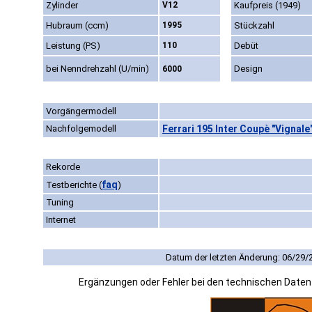
Zylinder
V12
Kaufpreis (1949)
Hubraum (ccm)
1995
Stückzahl
Leistung (PS)
110
Debüt
bei Nenndrehzahl (U/min)
Design
6000
Vorgängermodell
Nachfolgemodell
Ferrari 195 Inter Coupè "Vignale
Rekorde
faq
Testberichte
(
)
Tuning
Internet
Datum der letzten Änderung: 06/29/
Ergänzungen oder Fehler bei den technischen Date