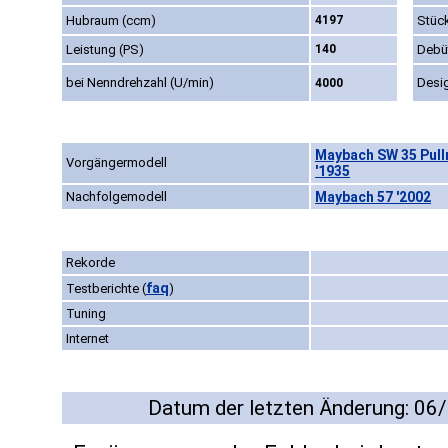
Hubraum (ccm)
4197
Stüc
Leistung (PS)
140
Debü
bei Nenndrehzahl (U/min)
Desi
4000
Maybach SW 35 Pull
Vorgängermodell
'1935
Nachfolgemodell
Maybach 57 '2002
Rekorde
faq
Testberichte
(
)
Tuning
Internet
Datum der letzten Änderung: 06