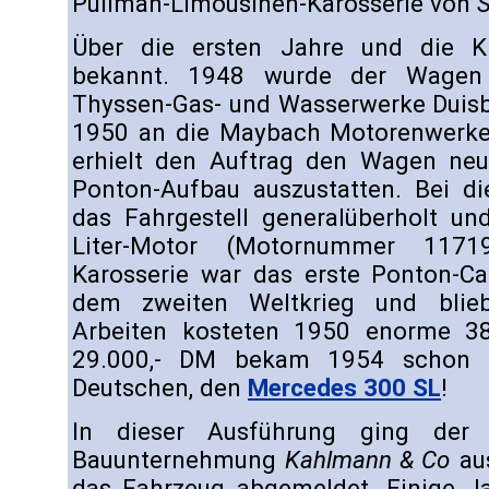
Pullman-Limousinen-Karosserie von
Über die ersten Jahre und die Kri
bekannt. 1948 wurde der Wagen
Thyssen-Gas- und Wasserwerke Duis
1950 an die Maybach Motorenwerke
erhielt den Auftrag den Wagen ne
Ponton-Aufbau auszustatten. Bei di
das Fahrgestell generalüberholt un
Liter-Motor (Motornummer 11719
Karosserie war das erste Ponton-C
dem zweiten Weltkrieg und blieb
Arbeiten kosteten 1950 enorme 38.
29.000,- DM bekam 1954 schon 
Deutschen, den
Mercedes 300 SL
!
In dieser Ausführung ging de
Bauunternehmung
Kahlmann & Co
au
das Fahrzeug abgemeldet. Einige Ja