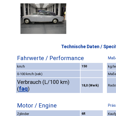
Technische Daten / Specif
Fahrwerte / Performance
Maße
km/h
150
kg/le
0-100 km/h (sek)
Maße
Verbrauch (L/100 km)
Rads
18,0 (Werk)
faq
(
)
Motor / Engine
Präs
Zylinder
6R
Kaufp