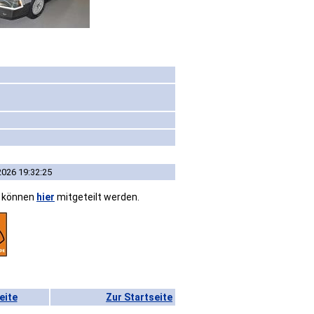
2026 19:32:25
n können
hier
mitgeteilt werden.
eite
Zur Startseite