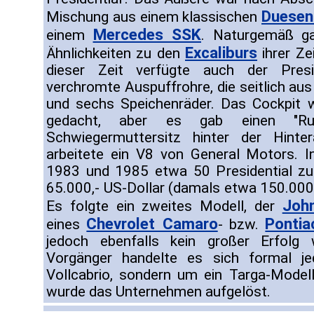
Duesen
Mischung aus einem klassischen
Mercedes SSK
einem
. Naturgemäß ga
Excaliburs
Ähnlichkeiten zu den
ihrer Ze
dieser Zeit verfügte auch der Presid
verchromte Auspuffrohre, die seitlich au
und sechs Speichenräder. Das Cockpit 
gedacht, aber es gab einen "Rum
Schwiegermuttersitz hinter der Hint
arbeitete ein V8 von General Motors. 
1983 und 1985 etwa 50 Presidential zu
65.000,- US-Dollar (damals etwa 150.000
Joh
Es folgte ein zweites Modell, der
Chevrolet Camaro
Pontia
eines
- bzw.
jedoch ebenfalls kein großer Erfol
Vorgänger handelte es sich formal j
Vollcabrio, sondern um ein Targa-Mode
wurde das Unternehmen aufgelöst.